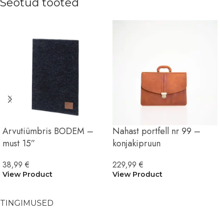
Seotud tooted
Arvutiümbris BODEM –
Nahast portfell nr 99 –
must 15”
konjakipruun
38,99
€
229,99
€
View Product
View Product
TINGIMUSED