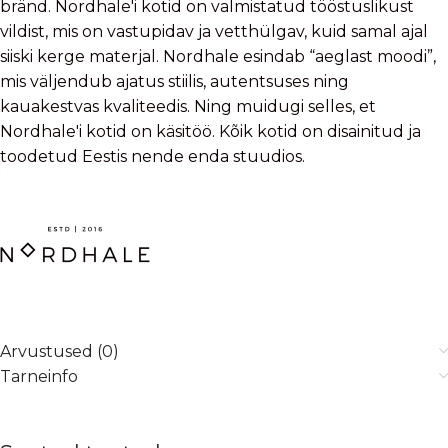
bränd. Nordhale'i kotid on valmistatud tööstuslikust
vildist, mis on vastupidav ja vetthülgav, kuid samal ajal
siiski kerge materjal. Nordhale esindab “aeglast moodi”,
mis väljendub ajatus stiilis, autentsuses ning
kauakestvas kvaliteedis. Ning muidugi selles, et
Nordhale'i kotid on käsitöö. Kõik kotid on disainitud ja
toodetud Eestis nende enda stuudios.
Arvustused (0)
Tarneinfo