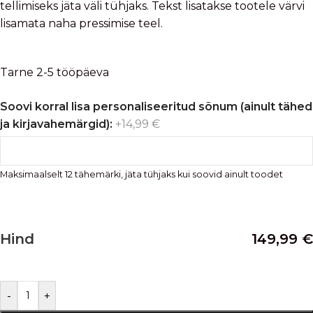
tellimiseks jäta väli tühjaks. Tekst lisatakse tootele värvi
lisamata naha pressimise teel.
Tarne 2-5 tööpäeva
Soovi korral lisa personaliseeritud sõnum (ainult tähed
ja kirjavahemärgid):
+14,99 €
Maksimaalselt 12 tähemärki, jäta tühjaks kui soovid ainult toodet
Hind
149,99
€
-
+