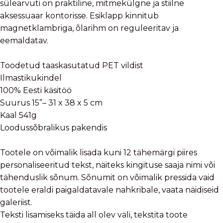
sülearvuti on praktiline, mitmekülgne ja stiilne
aksessuaar kontorisse. Esiklapp kinnitub
magnetklambriga, õlarihm on reguleeritav ja
eemaldatav.
Toodetud taaskasutatud PET vildist
Ilmastikukindel
100% Eesti käsitöö
Suurus 15”– 31 x 38 x 5 cm
Kaal 541g
Loodussõbralikus pakendis
Tootele on võimalik lisada kuni 12 tähemärgi piires
personaliseeritud tekst, näiteks kingituse saaja nimi või
tähenduslik sõnum. Sõnumit on võimalik pressida vaid
tootele eraldi paigaldatavale nahkribale, vaata näidiseid
galeriist.
Teksti lisamiseks täida all olev väli, tekstita toote