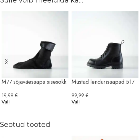
Sulle võib meeldida ka…
M77 sõjaväesaapa sisesokk
Mustad lendurisaapad 517
19,99
€
99,99
€
Vali
Vali
Seotud tooted