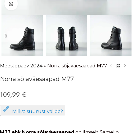
Vajuta suurendamiseks
Meestepäev 2024
»
Norra sõjaväesaapad M77
Norra sõjaväesaapad M77
109,99
€
Millist suurust valida?
M77 ehk Norra sõjaväesaapad
on ilmselt Samelini