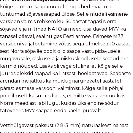
kõige tuntum saapamudel ning ühed maailma
tuntumad sõjaväesaapad üldse. Selle mudeli esimene
versioon valmis rohkem kui 50 aastat tagasi Norra
sõjaväele ja mitmed NATO armeed usaldavad M77 ka
tänasel päeval, sealhulgas Eesti armee. Esimese M77
versiooni väljatöötamine võttis aega ulmelised 10 aastat,
sest Norra sõjaväe poolt olid saapa vastupidavusele,
mugavusele, raskusele ja niiskuskindlusele seatud eriti
karmid nõuded. Lisaks oli väga oluline, et kõige selle
juures oleksid saapad ka lihtsasti hooldatavad. Saabaste
arendamine jätkus ka muidugi järgnevatel aastatel
pärast esimese versiooni valmimist. Kõige selle põhjal
pole ilmselt ka suur üllatus, et mitte väga ammu käis
Norra meediast läbi lugu, kuidas üks endine sõdur
tätoveeris M77 saapad enda käele, püsivalt.
Vetthülgavast paksust (2,8-3 mm) naturaalsest nahast
saapad on robustsed, aga siiski kerged, mugavad,