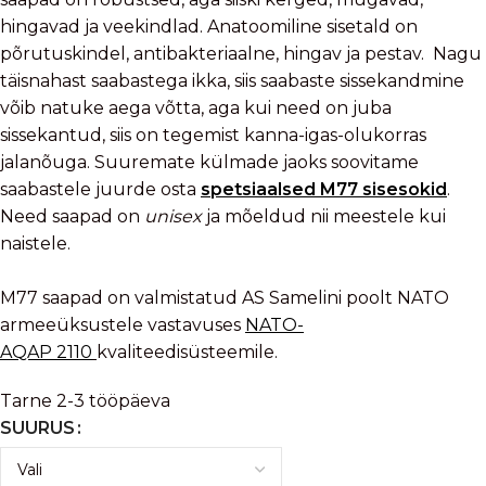
hingavad ja veekindlad. Anatoomiline sisetald on
põrutuskindel, antibakteriaalne, hingav ja pestav. Nagu
täisnahast saabastega ikka, siis saabaste sissekandmine
võib natuke aega võtta, aga kui need on juba
sissekantud, siis on tegemist kanna-igas-olukorras
jalanõuga. Suuremate külmade jaoks soovitame
saabastele juurde osta
spetsiaalsed M77 sisesokid
.
Need saapad on
unisex
ja mõeldud nii meestele kui
naistele.
M77 saapad on valmistatud AS Samelini poolt NATO
armeeüksustele vastavuses
NATO-
AQAP 2110
kvaliteedisüsteemile.
Tarne 2-3 tööpäeva
SUURUS