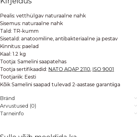
Kirjeldus
Pealis: vetthülgav naturaalne nahk
Sisemus: naturaalne nahk
Tald: TR-kumm
Sisetald: anatoomiline, antibakteriaalne ja pestav
Kinnitus: paelad
Kaal: 1.2 kg
Tootja: Samelini saapatehas
Tootja sertifikaadid:
NATO AQAP 2110
,
ISO 9001
Tootjariik: Eesti
Kõik Samelini saapad tulevad 2-aastase garantiiga
Bränd
Arvustused (0)
Tarneinfo